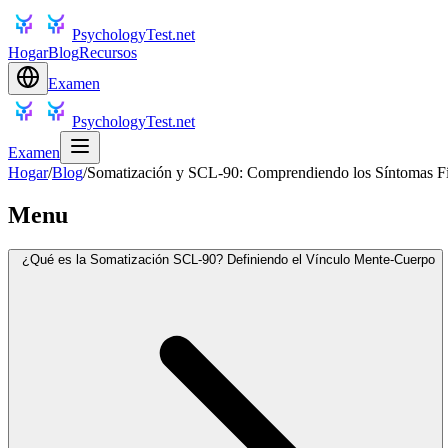
PsychologyTest.net
Hogar
Blog
Recursos
Examen
PsychologyTest.net
Examen
Hogar
/
Blog
/
Somatización y SCL-90: Comprendiendo los Síntomas Físi
Menu
¿Qué es la Somatización SCL-90? Definiendo el Vínculo Mente-Cuerpo