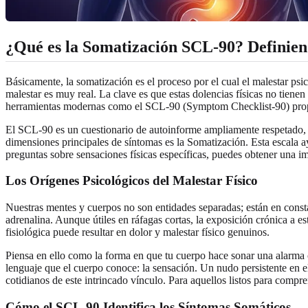
¿Qué es la Somatización SCL-90? Definie
Básicamente, la somatización es el proceso por el cual el malestar psi
malestar es muy real. La clave es que estas dolencias físicas no tien
herramientas modernas como el SCL-90 (Symptom Checklist-90) prop
El SCL-90 es un cuestionario de autoinforme ampliamente respetado, 
dimensiones principales de síntomas es la Somatización. Esta escala a
preguntas sobre sensaciones físicas específicas, puedes obtener una 
Los Orígenes Psicológicos del Malestar Físico
Nuestras mentes y cuerpos no son entidades separadas; están en const
adrenalina. Aunque útiles en ráfagas cortas, la exposición crónica a e
fisiológica puede resultar en dolor y malestar físico genuinos.
Piensa en ello como la forma en que tu cuerpo hace sonar una alarma
lenguaje que el cuerpo conoce: la sensación. Un nudo persistente en 
cotidianos de este intrincado vínculo. Para aquellos listos para compr
Cómo el SCL-90 Identifica los Síntomas Somáticos