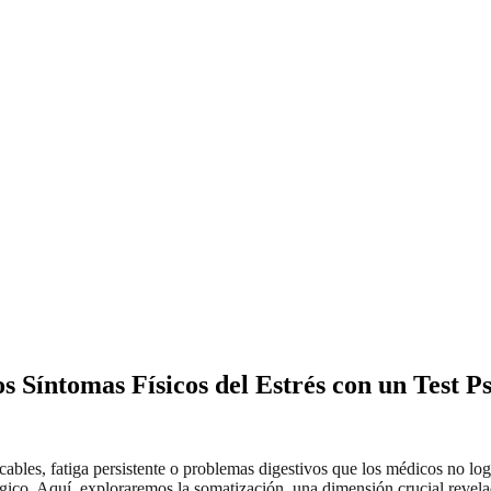
Síntomas Físicos del Estrés con un Test Ps
cables, fatiga persistente o problemas digestivos que los médicos no l
lógico. Aquí, exploraremos la somatización, una dimensión crucial revel