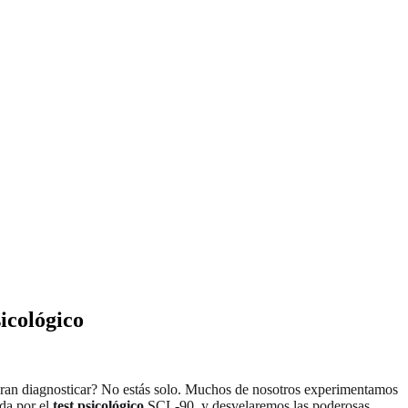
icológico
ogran diagnosticar? No estás solo. Muchos de nosotros experimentamos
ada por el
test psicológico
SCL-90, y desvelaremos las poderosas