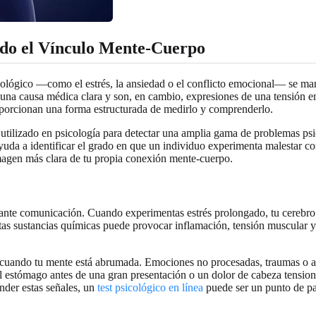
ndo el Vínculo Mente-Cuerpo
cológico —como el estrés, la ansiedad o el conflicto emocional— se mani
en una causa médica clara y son, en cambio, expresiones de una tensión
orcionan una forma estructurada de medirlo y comprenderlo.
utilizado en psicología para detectar una amplia gama de problemas ps
yuda a identificar el grado en que un individuo experimenta malestar co
imagen más clara de tu propia conexión mente-cuerpo.
ante comunicación. Cuando experimentas estrés prolongado, tu cerebro l
stas sustancias químicas puede provocar inflamación, tensión muscular y
 cuando tu mente está abrumada. Emociones no procesadas, traumas o an
el estómago antes de una gran presentación o un dolor de cabeza tensio
ender estas señales, un
test psicológico en línea
puede ser un punto de par