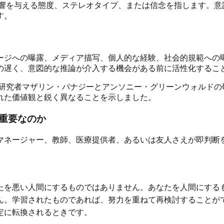
響を与える態度、ステレオタイプ、または信念を指します。意
す。
ージへの曝露、メディア描写、個人的な経験、社会的規範への
の遅く、意図的な推論が介入する機会がある前に活性化するこ
研究者マザリン・バナジーとアンソニー・グリーンウォルドの
れた価値観と鋭く異なることを示しました。
重要なのか
マネージャー、教師、医療提供者、あるいは友人さえが即判断
たを悪い人間にするものではありません。あなたを人間にする
ん。学習されたものであれば、努力を重ねて再検討することが
定に転換されるときです。