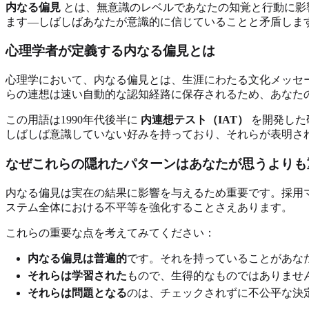
内なる偏見
とは、無意識のレベルであなたの知覚と行動に影
ます—しばしばあなたが意識的に信じていることと矛盾しま
心理学者が定義する内なる偏見とは
心理学において、内なる偏見とは、生涯にわたる文化メッセ
らの連想は速い自動的な認知経路に保存されるため、あなた
この用語は1990年代後半に
内連想テスト（IAT）
を開発した
しばしば意識していない好みを持っており、それらが表明さ
なぜこれらの隠れたパターンはあなたが思うよりも
内なる偏見は実在の結果に影響を与えるため重要です。採用
ステム全体における不平等を強化することさえあります。
これらの重要な点を考えてみてください：
内なる偏見は普遍的
です。それを持っていることがあな
それらは学習された
もので、生得的なものではありませ
それらは問題となる
のは、チェックされずに不公平な決