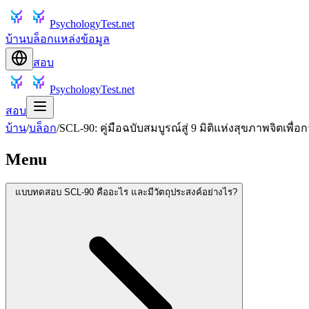
PsychologyTest.net
บ้าน
บล็อก
แหล่งข้อมูล
สอบ
PsychologyTest.net
สอบ
บ้าน
/
บล็อก
/
SCL-90: คู่มือฉบับสมบูรณ์สู่ 9 มิติแห่งสุขภาพจิตเพื
Menu
แบบทดสอบ SCL-90 คืออะไร และมีวัตถุประสงค์อย่างไร?