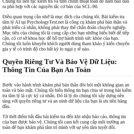
Chúng tôi liên tục kiểm tra và tinh chỉnh thuật toán để đảm bảo đầu
ra phù hợp với các nguyên tắc cơ bản của SCL-90.
Điều quan trọng cần nhớ là mục đích của chúng tôi. Bài kiểm tra
tâm lý AI tại PsychologyTest.net là công cụ khám phá bản thân và
phát triển cá nhân, không phải thay thế chẩn đoán chuyên nghiệp.
Mục tiêu của chúng tôi là cung cấp cho bạn những hiểu biết dễ tiếp
cận, có cơ sở khoa học để hỗ trợ hành trình sức khỏe của bạn.
Chúng tôi luôn khuyến khích người dùng tham khảo ý kiến chuyên
gia y tế có trình độ cho bất kỳ lo ngại y tế nào.
Quyền Riêng Tư Và Bảo Vệ Dữ Liệu:
Thông Tin Của Bạn An Toàn
Bước vào hành trình khám phá bản thân đòi hỏi một không gian an
toàn và bảo mật. Chúng tôi hiểu thông tin bạn chia sẻ trong bài kiểm
tra tâm lý là cực kỳ cá nhân. Đó là lý do chúng tôi xây dựng nền
tảng với quyền riêng tư và an ninh dữ liệu của bạn là ưu tiên hàng
đầu.
Từ thời điểm bắt đầu bài kiểm tra đến khi nhận báo cáo, thông tin
của bạn được bảo vệ. Chúng tôi cam kết cung cấp môi trường an
toàn để bạn khám phá tâm trí mình với sự yên tâm tuyệt đối.