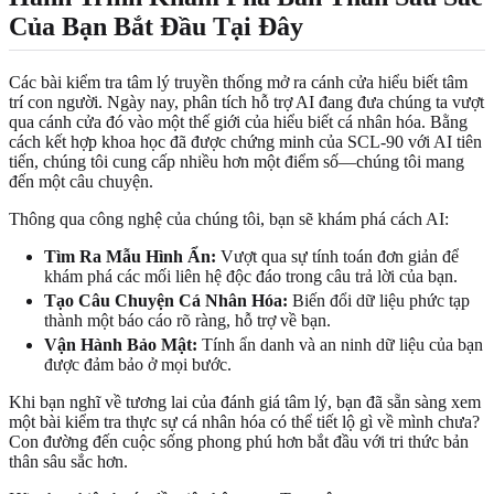
Của Bạn Bắt Đầu Tại Đây
Các bài kiểm tra tâm lý truyền thống mở ra cánh cửa hiểu biết tâm
trí con người. Ngày nay, phân tích hỗ trợ AI đang đưa chúng ta vượt
qua cánh cửa đó vào một thế giới của hiểu biết cá nhân hóa. Bằng
cách kết hợp khoa học đã được chứng minh của SCL-90 với AI tiên
tiến, chúng tôi cung cấp nhiều hơn một điểm số—chúng tôi mang
đến một câu chuyện.
Thông qua công nghệ của chúng tôi, bạn sẽ khám phá cách AI:
Tìm Ra Mẫu Hình Ẩn:
Vượt qua sự tính toán đơn giản để
khám phá các mối liên hệ độc đáo trong câu trả lời của bạn.
Tạo Câu Chuyện Cá Nhân Hóa:
Biến đổi dữ liệu phức tạp
thành một báo cáo rõ ràng, hỗ trợ về bạn.
Vận Hành Bảo Mật:
Tính ẩn danh và an ninh dữ liệu của bạn
được đảm bảo ở mọi bước.
Khi bạn nghĩ về tương lai của đánh giá tâm lý, bạn đã sẵn sàng xem
một bài kiểm tra thực sự cá nhân hóa có thể tiết lộ gì về mình chưa?
Con đường đến cuộc sống phong phú hơn bắt đầu với tri thức bản
thân sâu sắc hơn.