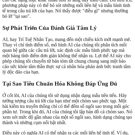
phương pháp này có thể bỏ sót những mối liên hệ và mẫu hình tinh
tế trong câu trả lời của bạn. Nó thấy được "điều gì" nhưng thường
bỏ lỡ "tại sao".
Sự Phát Triển Của Đánh Giá Tâm Lý
AI, hay Trí Tuệ Nhân Tạo, mang đến một chiều kích mới mạnh mẽ.
Thay vì chỉ tính điểm số, mô hình AI của chúng tôi phân tích mối
quan hệ giữa các câu trả lời, xác định các mẫu hình phức tạp mà
một bảng tính điểm đơn giản không thể nhận ra. Lợi thế AI này cho
phép chúng tôi chuyển từ bản tóm tắt chung chung sang một báo
cáo sức khỏe tâm thần thực sự cá nhân hóa phản ánh bức tranh tâm
lý độc đáo của bạn.
Tại Sao Tiêu Chuẩn Hóa Không Đáp Ứng Đủ
Ở cốt lõi, AI của chúng tôi sử dụng nhận dạng mẫu tiên tiến. Hãy
tưởng tượng câu trả lời của bạn như một chòm sao phức tạp. Một
bài kiểm tra truyền thống chỉ có thể đếm số ngôi sao trong mỗi góc
phần tư. Trong khi đó, AI của chúng tôi lập bản đồ cả chòm sao. Nó
xem xét mức độ gần nhau của một số ngôi sao, hình dạng chúng tạo
thành và những cụm nổi bật nhất.
Điều này có nghĩa AI có thể nhận ra các mối liên hệ tinh tế. Ví dụ,