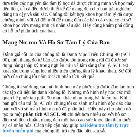
dựa trên các nguyên tắc tâm lý học đã được chứng minh và học máy
tiên tiến, tất cả đều được thiết kế để mang đến cho bạn trải nghiệm
đáng tin cậy và sâu sắc. Chúng tôi kết hợp khoa học tâm lý đã được
chứng minh với AI đổi mới để mang đến các báo cáo vừa có cơ sở
khoa học vừa mang tính cá nhân sâu sắc. Hãy cùng khám phá động
cơ hỗ trợ phân tích của bạn.
Mạng Nơ-ron Và Hồ Sơ Tâm Lý Của Bạn
Đánh giá cốt lõi của chúng tôi là Danh Mục Triệu Chứng-90 (SCL-
90), một thang đo tự báo cáo được tôn trọng rộng rãi đã được sử
dụng hàng thập kỷ trong nghiên cứu và lâm sàng tâm lý. SCL-90
xuất sắc trong sàng lọc nhiều triệu chứng tâm lý khác nhau. Sự đổi
mới của chúng tôi nằm ở cách phân tích kết quả.
Chúng tôi sử dụng các mô hình học máy phức tạp được đào tạo trên
các tập dữ liệu ẩn danh khổng lồ. Những mô hình này học các mối
quan hệ phức tạp giữa 90 mục khác nhau trong bài kiểm tra. Khi
bạn gửi câu trả lời, AI của chúng tôi so sánh mẫu hình độc đáo của
bạn với vô số mẫu hình mà nó đã phân tích. Điều này cho phép nó
tạo ra một
phân tích AI SCL-90
chi tiết hơn nhiều so với hồ sơ
điểm số tiêu chuẩn, mang đến một báo cáo sức khỏe tâm thần thực
sự cá nhân hóa. Cách tiếp cận này giúp
bài kiểm tra tâm lý trực
tuyến miễn phí
của chúng tôi trở nên đặc biệt sâu sắc.