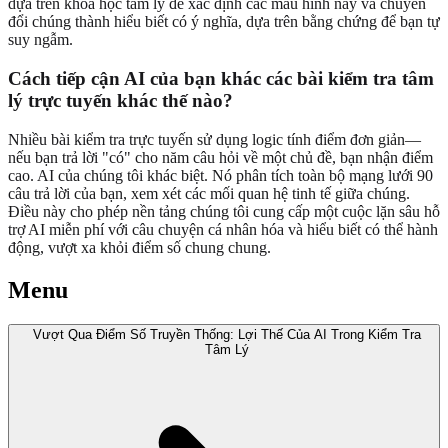
dựa trên khoa học tâm lý để xác định các mẫu hình này và chuyển
đổi chúng thành hiểu biết có ý nghĩa, dựa trên bằng chứng để bạn tự
suy ngẫm.
Cách tiếp cận AI của bạn khác các bài kiểm tra tâm
lý trực tuyến khác thế nào?
Nhiều bài kiểm tra trực tuyến sử dụng logic tính điểm đơn giản—
nếu bạn trả lời "có" cho năm câu hỏi về một chủ đề, bạn nhận điểm
cao. AI của chúng tôi khác biệt. Nó phân tích toàn bộ mạng lưới 90
câu trả lời của bạn, xem xét các mối quan hệ tinh tế giữa chúng.
Điều này cho phép nền tảng chúng tôi cung cấp một cuộc lặn sâu hỗ
trợ AI miễn phí với câu chuyện cá nhân hóa và hiểu biết có thể hành
động, vượt xa khỏi điểm số chung chung.
Menu
Vượt Qua Điểm Số Truyền Thống: Lợi Thế Của AI Trong Kiểm Tra
Tâm Lý