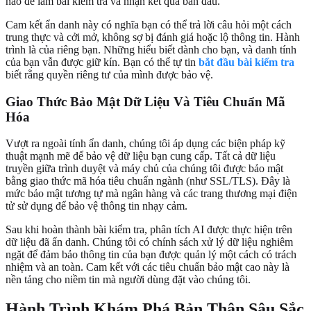
nào để làm bài kiểm tra và nhận kết quả ban đầu.
Cam kết ẩn danh này có nghĩa bạn có thể trả lời câu hỏi một cách
trung thực và cởi mở, không sợ bị đánh giá hoặc lộ thông tin. Hành
trình là của riêng bạn. Những hiểu biết dành cho bạn, và danh tính
của bạn vẫn được giữ kín. Bạn có thể tự tin
bắt đầu bài kiểm tra
biết rằng quyền riêng tư của mình được bảo vệ.
Giao Thức Bảo Mật Dữ Liệu Và Tiêu Chuẩn Mã
Hóa
Vượt ra ngoài tính ẩn danh, chúng tôi áp dụng các biện pháp kỹ
thuật mạnh mẽ để bảo vệ dữ liệu bạn cung cấp. Tất cả dữ liệu
truyền giữa trình duyệt và máy chủ của chúng tôi được bảo mật
bằng giao thức mã hóa tiêu chuẩn ngành (như SSL/TLS). Đây là
mức bảo mật tương tự mà ngân hàng và các trang thương mại điện
tử sử dụng để bảo vệ thông tin nhạy cảm.
Sau khi hoàn thành bài kiểm tra, phân tích AI được thực hiện trên
dữ liệu đã ẩn danh. Chúng tôi có chính sách xử lý dữ liệu nghiêm
ngặt để đảm bảo thông tin của bạn được quản lý một cách có trách
nhiệm và an toàn. Cam kết với các tiêu chuẩn bảo mật cao này là
nền tảng cho niềm tin mà người dùng đặt vào chúng tôi.
Hành Trình Khám Phá Bản Thân Sâu Sắc