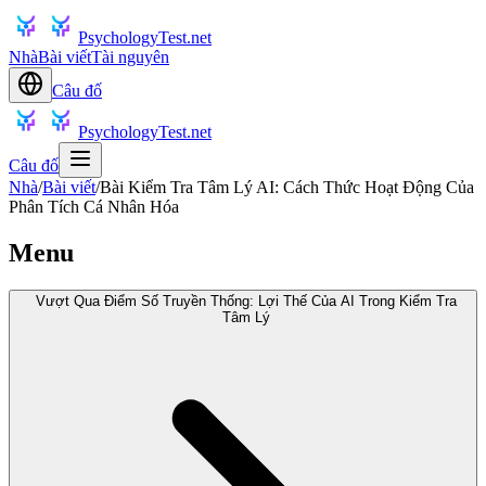
PsychologyTest.net
Nhà
Bài viết
Tài nguyên
Câu đố
PsychologyTest.net
Câu đố
Nhà
/
Bài viết
/
Bài Kiểm Tra Tâm Lý AI: Cách Thức Hoạt Động Của
Phân Tích Cá Nhân Hóa
Menu
Vượt Qua Điểm Số Truyền Thống: Lợi Thế Của AI Trong Kiểm Tra
Tâm Lý