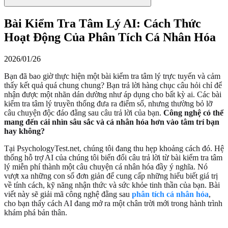
Bài Kiểm Tra Tâm Lý AI: Cách Thức
Hoạt Động Của Phân Tích Cá Nhân Hóa
2026/01/26
Bạn đã bao giờ thực hiện một bài kiểm tra tâm lý trực tuyến và cảm
thấy kết quả quá chung chung? Bạn trả lời hàng chục câu hỏi chỉ để
nhận được một nhãn dán dường như áp dụng cho bất kỳ ai. Các bài
kiểm tra tâm lý truyền thống đưa ra điểm số, nhưng thường bỏ lỡ
câu chuyện độc đáo đằng sau câu trả lời của bạn.
Công nghệ có thể
mang đến cái nhìn sâu sắc và cá nhân hóa hơn vào tâm trí bạn
hay không?
Tại PsychologyTest.net, chúng tôi đang thu hẹp khoảng cách đó. Hệ
thống hỗ trợ AI của chúng tôi biến đổi câu trả lời từ bài kiểm tra tâm
lý miễn phí thành một câu chuyện cá nhân hóa đầy ý nghĩa. Nó
vượt xa những con số đơn giản để cung cấp những hiểu biết giá trị
về tính cách, kỹ năng nhận thức và sức khỏe tinh thần của bạn. Bài
viết này sẽ giải mã công nghệ đằng sau
phân tích cá nhân hóa
,
cho bạn thấy cách AI đang mở ra một chân trời mới trong hành trình
khám phá bản thân.