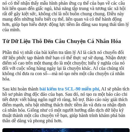
nó có thể nhận thấy mẫu hình phản ứng cụ thể của bạn về các câu
hỏi liên quan đến giấc ngủ, khả năng tập trung và tương tác xã hội
rất dễ gây kiệt sức, không chỉ là nỗi buồn chung chung. Điều này
mang đến những hiểu biết cụ thể, liên quan và có thể hành động
hơn, giúp bạn hiểu được động lực tiềm ẩn đằng sau trạng thái tâm lý
của mình.
Từ Dữ Liệu Thô Đến Câu Chuyện Cá Nhân Hóa
Phần thú vị nhất của bài kiểm tra tâm lý AI là cách nó chuyển đổi
dữ liệu phức tạp thành thứ bạn có thể thực sự sử dụng. Nhận được
điểm số cao trên một thang đo là một chuyện; hiểu ý nghĩa của nó
đối với cuộc sống hàng ngày lại là chuyện khác. AI của chúng tôi
không chỉ đưa ra con số—mà nó tạo nên một câu chuyện cá nhân
hóa.
Sau khi hoàn thành
bài kiểm tra SCL-90 miễn phí
, AI sẽ phân tích
hồ sơ phản ứng độc đáo của bạn. Sau đó, nó tạo ra một báo cáo chi
tiết được viết bằng ngôn ngữ rõ ràng, hỗ trợ. Báo cáo này giải thích
điểm mạnh, nêu bật những thách thức tiềm ẩn và đưa ra nhận định
cá nhân hóa. Giống như có một người hướng dẫn dịch dữ liệu kỹ
thuật thành một câu chuyện về bạn, giúp hành trình khám phá bản
thân dễ dàng và phong phú hơn.