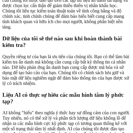
của chúng tôi được đào tạo trên các tập dữ liệu ẩn danh đa dạng và
được chọn lọc cẩn thận để giảm thiểu thiên vị nhân khẩu học.
Chúng tôi liên tục kiểm toán thuật toán về tính công bằng và độ
chính xác, tinh chỉnh chúng để đảm bảo hiểu biết cung cấp mang
tính khách quan và hữu ích cho mọi người, không phân biệt nền
tảng.
Dữ liệu của tôi sẽ thế nào sau khi hoàn thành bài
kiểm tra?
Quyền riêng tư của bạn là ưu tiên của chúng tôi. Bạn có thể làm bài
kiểm tra ẩn danh mà không cần cung cấp bất kỳ thông tin cá nhân
nào. Dữ liệu phản ứng ẩn danh bạn cung cấp được mã hóa và sử
dụng để tạo báo cáo của bạn. Chúng tôi có chính sách lưu giữ và
bảo mật dữ liệu nghiêm ngặt để đảm bảo thông tin của bạn được xử
lý có trách nhiệm.
Liệu AI có thực sự hiểu các mẫu hình tâm lý phức
tạp?
AI không "hiểu" theo nghĩa ý thức hay sự đồng cảm của con người.
Tuy nhiên, nó có thể xử lý và phân tích lượng dữ liệu khổng lồ để
nhận ra các mẫu hình cực kỳ phức tạp có tương quan thống kê với
một số trạng thái tâm lý nhất định. AI của chúng tôi được đào tạo