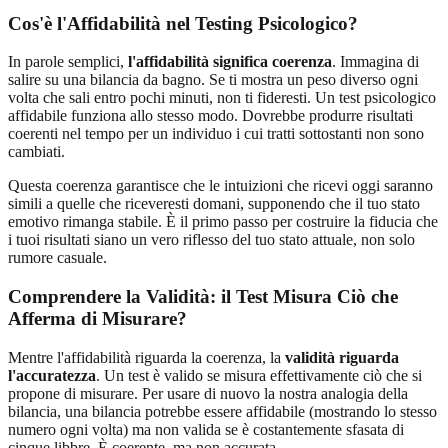
Cos'è l'Affidabilità nel Testing Psicologico?
In parole semplici,
l'affidabilità significa coerenza
. Immagina di
salire su una bilancia da bagno. Se ti mostra un peso diverso ogni
volta che sali entro pochi minuti, non ti fideresti. Un test psicologico
affidabile funziona allo stesso modo. Dovrebbe produrre risultati
coerenti nel tempo per un individuo i cui tratti sottostanti non sono
cambiati.
Questa coerenza garantisce che le intuizioni che ricevi oggi saranno
simili a quelle che riceveresti domani, supponendo che il tuo stato
emotivo rimanga stabile. È il primo passo per costruire la fiducia che
i tuoi risultati siano un vero riflesso del tuo stato attuale, non solo
rumore casuale.
Comprendere la Validità: il Test Misura Ciò che
Afferma di Misurare?
Mentre l'affidabilità riguarda la coerenza, la
validità riguarda
l'accuratezza
. Un test è valido se misura effettivamente ciò che si
propone di misurare. Per usare di nuovo la nostra analogia della
bilancia, una bilancia potrebbe essere affidabile (mostrando lo stesso
numero ogni volta) ma non valida se è costantemente sfasata di
cinque libbre. È coerente, ma non accurata.