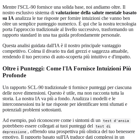
Mentre l'SCL-90 fornisce una solida base, noi andiamo oltre. Il
nostro esclusivo sistema di
valutazione della salute mentale basato
su IA
analizza le tue risposte per fornire intuizioni che vanno ben
oltre un semplice punteggio numerico. È qui che la nostra tecnologia
porta l'approccio tradizionale al livello successivo, trasformando un
rapporto standard in una tua guida profondamente personale.
Questa analisi guidata dall'IA è il nostro principale vantaggio
competitivo. Colma il divario tra dati grezzi e saggezza attuabile,
rendendo il tuo percorso di auto-scoperta più intuitivo e d'impatto.
Oltre i Punteggi: Come l'IA Fornisce Intuizioni Più
Profonde
Un rapporto SCL-90 tradizionale ti fornisce punteggi per ciascuna
delle nove dimensioni. Questo è utile, ma non racconta tutta la
storia. La nostra IA va più a fondo. Analizza i modelli e le
interconnessioni tra le tue risposte per identificare temi sfumati e
potenziali problemi sottostanti.
Ad esempio, può riconoscere come i sintomi di un
test d'ansia
potrebbero essere collegati ai tuoi punteggi del
test di
, offrendo una prospettiva più olistica del tuo benessere
depressione
emotivo. Il rapporto basato sull'IA traduce dati complessi in un