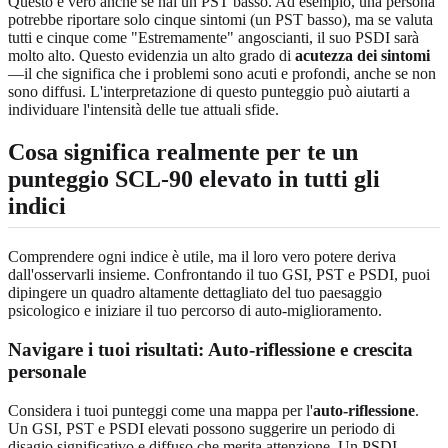
Questo è vero anche se hai un PST basso. Ad esempio, una persona
potrebbe riportare solo cinque sintomi (un PST basso), ma se valuta
tutti e cinque come "Estremamente" angoscianti, il suo PSDI sarà
molto alto. Questo evidenzia un alto grado di
acutezza dei sintomi
—il che significa che i problemi sono acuti e profondi, anche se non
sono diffusi. L'interpretazione di questo punteggio può aiutarti a
individuare l'intensità delle tue attuali sfide.
Cosa significa realmente per te un
punteggio SCL-90 elevato in tutti gli
indici
Comprendere ogni indice è utile, ma il loro vero potere deriva
dall'osservarli insieme. Confrontando il tuo GSI, PST e PSDI, puoi
dipingere un quadro altamente dettagliato del tuo paesaggio
psicologico e iniziare il tuo percorso di auto-miglioramento.
Navigare i tuoi risultati: Auto-riflessione e crescita
personale
Considera i tuoi punteggi come una mappa per l'
auto-riflessione
.
Un GSI, PST e PSDI elevati possono suggerire un periodo di
disagio significativo e diffuso che merita attenzione. Un PSDI