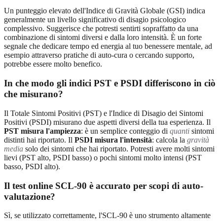
Un punteggio elevato dell'Indice di Gravità Globale (GSI) indica
generalmente un livello significativo di disagio psicologico
complessivo. Suggerisce che potresti sentirti sopraffatto da una
combinazione di sintomi diversi e dalla loro intensità. È un forte
segnale che dedicare tempo ed energia al tuo benessere mentale, ad
esempio attraverso pratiche di auto-cura o cercando supporto,
potrebbe essere molto benefico.
In che modo gli indici PST e PSDI differiscono in ciò
che misurano?
Il Totale Sintomi Positivi (PST) e l'Indice di Disagio dei Sintomi
Positivi (PSDI) misurano due aspetti diversi della tua esperienza. Il
PST misura l'ampiezza
: è un semplice conteggio di
quanti
sintomi
distinti hai riportato. Il
PSDI misura l'intensità
: calcola la
gravità
media
solo dei sintomi che hai riportato. Potresti avere molti sintomi
lievi (PST alto, PSDI basso) o pochi sintomi molto intensi (PST
basso, PSDI alto).
Il test online SCL-90 è accurato per scopi di auto-
valutazione?
Sì, se utilizzato correttamente, l'SCL-90 è uno strumento altamente