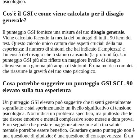
psicologico.
Cos'è il GSI e come viene calcolato per il disagio
generale?
Il punteggio GSI fornisce una misura del tuo
disagio generale
.
Viene calcolato facendo la media dei punteggi di tutti i 90 item del
test. Questo calcolo unico cattura due aspetti cruciali della tua
esperienza: il numero di sintomi che hai indicato (l'ampiezza) e
l'intensità del disagio che ti stanno causando (la profondità). Un
punteggio GSI più alto riflette un maggiore livello di disagio
attraverso una gamma più ampia di sintomi. È una metrica completa
che riassume la gravità del tuo stato psicologico.
Cosa potrebbe suggerire un punteggio GSI SCL-90
elevato sulla tua esperienza
Un punteggio GSI elevato può suggerire che ti senti generalmente
sopraffatto e stai sperimentando un livello significativo di tensione
psicologica. Non indica un problema specifico, ma piuttosto che le
tue risorse emotive e mentali complessive sono messe a dura prova.
È un segnale che prestare maggiore attenzione alla tua salute
mentale potrebbe essere benefico. Guardare questo punteggio non è
una questione di giudizio; è una questione di consapevolezza. È un