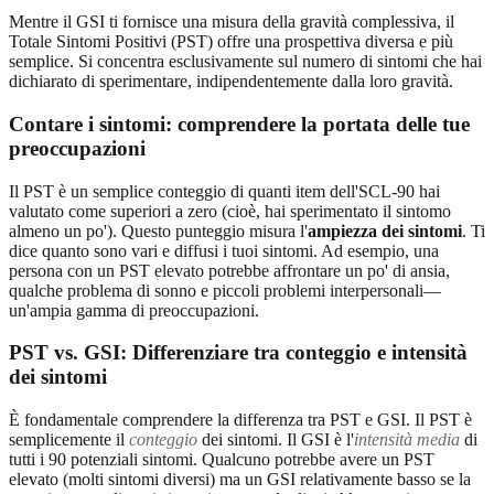
Mentre il GSI ti fornisce una misura della gravità complessiva, il
Totale Sintomi Positivi (PST) offre una prospettiva diversa e più
semplice. Si concentra esclusivamente sul numero di sintomi che hai
dichiarato di sperimentare, indipendentemente dalla loro gravità.
Contare i sintomi: comprendere la portata delle tue
preoccupazioni
Il PST è un semplice conteggio di quanti item dell'SCL-90 hai
valutato come superiori a zero (cioè, hai sperimentato il sintomo
almeno un po'). Questo punteggio misura l'
ampiezza dei sintomi
. Ti
dice quanto sono vari e diffusi i tuoi sintomi. Ad esempio, una
persona con un PST elevato potrebbe affrontare un po' di ansia,
qualche problema di sonno e piccoli problemi interpersonali—
un'ampia gamma di preoccupazioni.
PST vs. GSI: Differenziare tra conteggio e intensità
dei sintomi
È fondamentale comprendere la differenza tra PST e GSI. Il PST è
semplicemente il
conteggio
dei sintomi. Il GSI è l'
intensità media
di
tutti i 90 potenziali sintomi. Qualcuno potrebbe avere un PST
elevato (molti sintomi diversi) ma un GSI relativamente basso se la