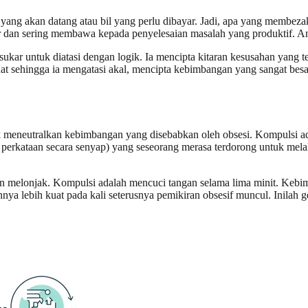
g akan datang atau bil yang perlu dibayar. Jadi, apa yang membezaka
dan sering membawa kepada penyelesaian masalah yang produktif. And
gat sukar untuk diatasi dengan logik. Ia mencipta kitaran kesusahan yan
uat sehingga ia mengatasi akal, mencipta kebimbangan yang sangat besa
 meneutralkan kebimbangan yang disebabkan oleh obsesi. Kompulsi ada
g perkataan secara senyap) yang seseorang merasa terdorong untuk me
n melonjak. Kompulsi adalah mencuci tangan selama lima minit. Kebi
a lebih kuat pada kali seterusnya pemikiran obsesif muncul. Inilah g