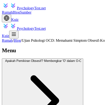
PsychologyTest.net
Rumah
Blog
Sumber
Kuiz
PsychologyTest.net
Kuiz
Rumah
/
Blog
/
Ujian Psikologi OCD: Memahami Simptom Obsesif-Ko
Menu
Apakah Pemikiran Obsesif? Membongkar 'O' dalam O-C