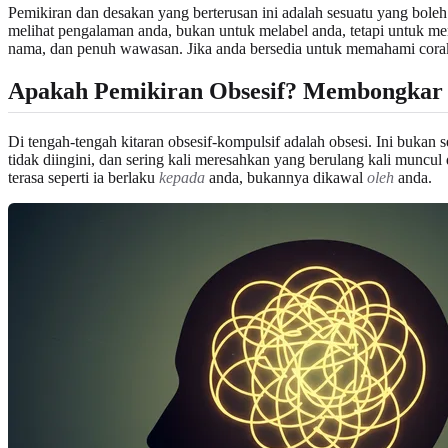
Pemikiran dan desakan yang berterusan ini adalah sesuatu yang boleh
melihat pengalaman anda, bukan untuk melabel anda, tetapi untuk m
nama, dan penuh wawasan. Jika anda bersedia untuk memahami corak 
Apakah Pemikiran Obsesif? Membongkar 
Di tengah-tengah kitaran obsesif-kompulsif adalah obsesi. Ini bukan
tidak diingini, dan sering kali meresahkan yang berulang kali muncu
terasa seperti ia berlaku
kepada
anda, bukannya dikawal
oleh
anda.