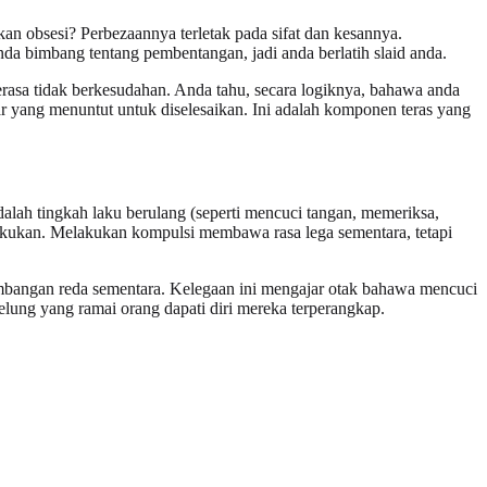
n obsesi? Perbezaannya terletak pada sifat dan kesannya.
a bimbang tentang pembentangan, jadi anda berlatih slaid anda.
g terasa tidak berkesudahan. Anda tahu, secara logiknya, bahawa anda
r yang menuntut untuk diselesaikan. Ini adalah komponen teras yang
lah tingkah laku berulang (seperti mencuci tangan, memeriksa,
lakukan. Melakukan kompulsi membawa rasa lega sementara, tetapi
mbangan reda sementara. Kelegaan ini mengajar otak bahawa mencuci
elung yang ramai orang dapati diri mereka terperangkap.