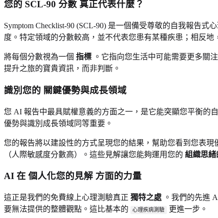
您的
SCL-90 分數
真正代表什麼？
Symptom Checklist-90 (SCL-90) 是一個
度。特定領域的分數較高，並不代表您患有某種疾患；相反地
將每個分數視為一個
指標
。它指向您生活中可能需要更多關注
提升之旅的寶貴資訊，而非判斷。
識別您的
關鍵優勢與成長領域
您 AI 報告中最具賦權意義的方面之一，是它能突顯您平衡
優勢與識別成長領域同等重要。
您的報告將以建設性的方式呈現您的結果，幫助您看到您表現
（人際敏感度分數高）。這些見解讓您能夠運用您的
組織思緒
AI 在
個人化您的見解
方面的力量
這正是我們的免費線上心理測驗真正
獨特之處
。我們的先進 
要無法提供的整體觀點。這比基本的
更進一步。
心理疾病測驗