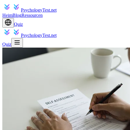
PsychologyTest.net
Heim
Blog
Ressourcen
Quiz
PsychologyTest.net
Quiz