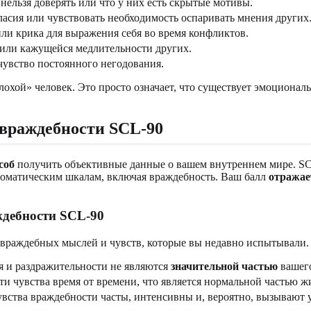
ельзя доверять или что у них есть скрытые мотивы.
ласия или чувствовать необходимость оспаривать мнения других
ли крика для выражения себя во время конфликтов.
 или кажущейся медлительности других.
увство постоянного негодования.
«плохой» человек. Это просто означает, что существует эмоциона
 враждебности SCL-90
соб
получить объективные данные о вашем внутреннем мире. SC
томатическим шкалам, включая враждебность. Ваш балл
отражае
ждебности SCL-90
 враждебных мыслей и чувств, которые вы недавно испытывали.
ия и раздражительности не являются
значительной частью
вашего
эти чувства время от времени, что является нормальной частью 
увства враждебности часты, интенсивны и, вероятно, вызывают 