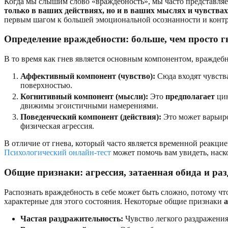
Когда мы слышим слово «враждебность», мы часто представляе
только в ваших действиях, но и в ваших мыслях и чувствах
первым шагом к большей эмоциональной осознанности и конт
Определение враждебности: больше, чем просто г
В то время как гнев является основным компонентом, враждеб
Аффективный компонент (чувство):
Сюда входят чувства
поверхностью.
Когнитивный компонент (мысли):
Это
предполагает
цин
движимы эгоистичными намерениями.
Поведенческий компонент (действия):
Это может варьиро
физическая агрессия.
В отличие от гнева, который часто является временной реакци
Психологический онлайн-тест
может помочь вам увидеть, наско
Общие признаки: агрессия, затаенная обида и ра
Распознать враждебность в себе может быть сложно, потому чт
характерные для этого состояния. Некоторые общие признаки
а
Частая раздражительность:
Чувство легкого раздражения