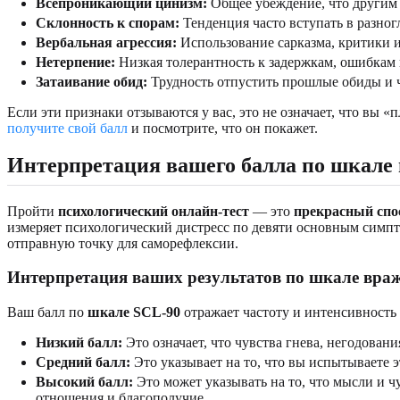
Всепроникающий цинизм:
Общее убеждение, что другим н
Склонность к спорам:
Тенденция часто вступать в разног
Вербальная агрессия:
Использование сарказма, критики и
Нетерпение:
Низкая толерантность к задержкам, ошибкам
Затаивание обид:
Трудность отпустить прошлые обиды и ч
Если эти признаки отзываются у вас, это не означает, что вы 
получите свой балл
и посмотрите, что он покажет.
Интерпретация вашего балла по шкале
Пройти
психологический онлайн-тест
— это
прекрасный спо
измеряет психологический дистресс по девяти основным симп
отправную точку для саморефлексии.
Интерпретация ваших результатов по шкале вра
Ваш балл по
шкале SCL-90
отражает частоту и интенсивность
Низкий балл:
Это означает, что чувства гнева, негодован
Средний балл:
Это указывает на то, что вы испытываете 
Высокий балл:
Это может указывать на то, что мысли и ч
отношения и благополучие.