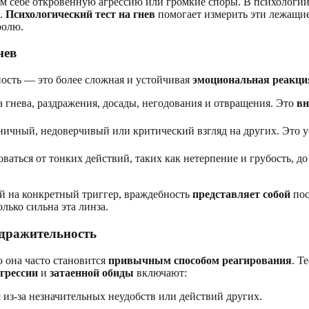
м себе откровенную агрессию или громкие споры. В психологии,
.
Психологический тест на гнев
помогает измерить эти лежащие
ролю.
нев
ность — это более сложная и устойчивая
эмоциональная реакци
 гнева, раздражения, досады, негодования и отвращения. Это
вн
ичный, недоверчивый или критический взгляд на других. Это у
ваться от тонких действий, таких как нетерпение и грубость, до
ей на конкретный триггер, враждебность
представляет собой
пос
лько сильна эта линза.
здражительность
о она часто становится
привычным способом реагирования
. Т
грессии
и
затаенной обиды
включают:
 из-за незначительных неудобств или действий других.