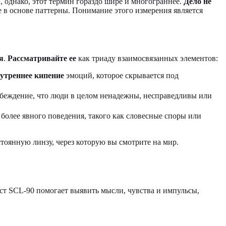
 однако, этот термин гораздо шире и многограннее.
Дело не
 в основе паттерны. Понимание этого измерения является
я
.
Рассматривайте ее
как триаду взаимосвязанных элементов:
утреннее кипение
эмоций, которое скрывается под
беждение, что люди в целом ненадежны, несправедливы или
 более явного поведения, такого как словесные споры или
тоянную линзу, через которую вы смотрите на мир.
ест SCL-90 помогает выявить мысли, чувства и импульсы,