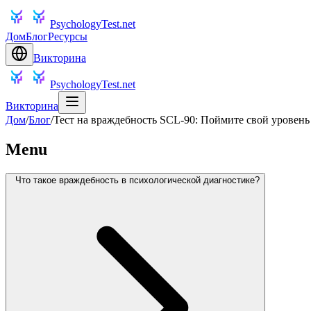
PsychologyTest.net
Дом
Блог
Ресурсы
Викторина
PsychologyTest.net
Викторина
Дом
/
Блог
/
Тест на враждебность SCL-90: Поймите свой уровень
Menu
Что такое враждебность в психологической диагностике?