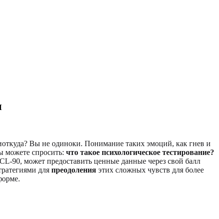
и
 ниоткуда? Вы не одиноки. Понимание таких эмоций, как гнев и
вы можете спросить:
что такое психологическое тестирование?
CL-90, может предоставить ценные данные через свой балл
стратегиями для
преодоления
этих сложных чувств для более
форме.