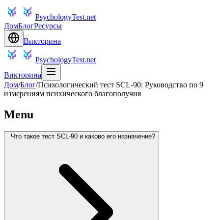
PsychologyTest.net
Дом
Блог
Ресурсы
Викторина
PsychologyTest.net
Викторина
Дом
/
Блог
/
Психологический тест SCL-90: Руководство по 9
измерениям психического благополучия
Menu
Что такое тест SCL-90 и каково его назначение?