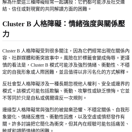
解為什麼這三種障礙經常一起講授：它們都可能涉及社交連
結、信任或對現實的共同解讀方面的困難。
Cluster B 人格障礙：情緒強度與關係壓
力
Cluster B 人格障礙受到很多關注，因為它們經常出現在關係內
容、社群媒體和衝突故事中。風險在於標籤會變成侮辱。更謹
慎的看法是，Cluster B 模式可能涉及強烈情緒、衝動性、不穩
定的自我形象或人際困難，並且值得以非污名化的方式解釋。
反社會型人格障礙涉及一種長期忽視他人權利、安全或邊界的
模式。該模式可能包括欺騙、衝動、攻擊性或缺乏懊悔。它並
不等同於只是自私或偶爾違反一次規則。
邊緣型人格障礙常與強烈的被拋棄恐懼、不穩定關係、自我形
象變化、情緒反應性、衝動性因應，以及空虛或憤怒發作有
關。許多討論把它簡化為衝突，但其內在經驗可能包括痛苦、
敏感和調節情緒的困難。