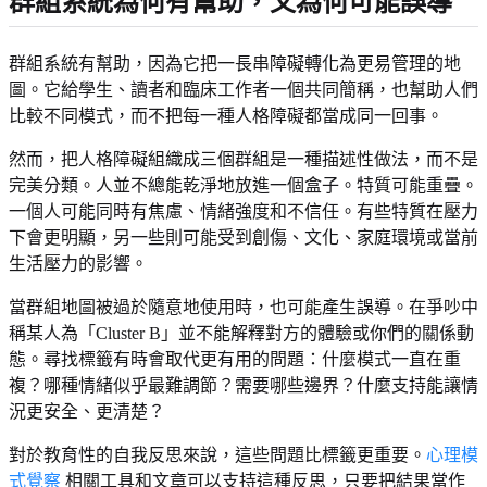
群組系統為何有幫助，又為何可能誤導
群組系統有幫助，因為它把一長串障礙轉化為更易管理的地
圖。它給學生、讀者和臨床工作者一個共同簡稱，也幫助人們
比較不同模式，而不把每一種人格障礙都當成同一回事。
然而，把人格障礙組織成三個群組是一種描述性做法，而不是
完美分類。人並不總能乾淨地放進一個盒子。特質可能重疊。
一個人可能同時有焦慮、情緒強度和不信任。有些特質在壓力
下會更明顯，另一些則可能受到創傷、文化、家庭環境或當前
生活壓力的影響。
當群組地圖被過於隨意地使用時，也可能產生誤導。在爭吵中
稱某人為「Cluster B」並不能解釋對方的體驗或你們的關係動
態。尋找標籤有時會取代更有用的問題：什麼模式一直在重
複？哪種情緒似乎最難調節？需要哪些邊界？什麼支持能讓情
況更安全、更清楚？
對於教育性的自我反思來說，這些問題比標籤更重要。
心理模
式覺察
相關工具和文章可以支持這種反思，只要把結果當作