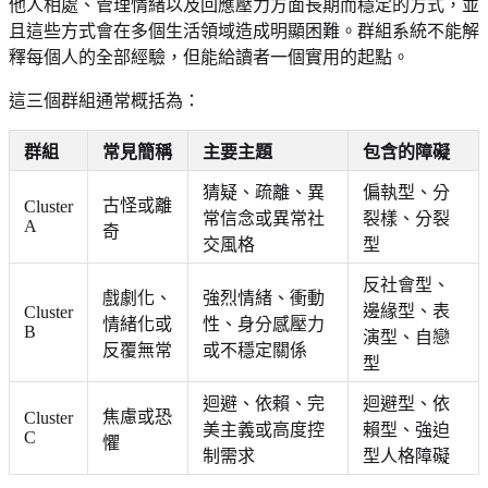
他人相處、管理情緒以及回應壓力方面長期而穩定的方式，並
且這些方式會在多個生活領域造成明顯困難。群組系統不能解
釋每個人的全部經驗，但能給讀者一個實用的起點。
這三個群組通常概括為：
群組
常見簡稱
主要主題
包含的障礙
猜疑、疏離、異
偏執型、分
古怪或離
Cluster
常信念或異常社
裂樣、分裂
A
奇
交風格
型
反社會型、
戲劇化、
強烈情緒、衝動
邊緣型、表
Cluster
情緒化或
性、身分感壓力
B
演型、自戀
反覆無常
或不穩定關係
型
迴避、依賴、完
迴避型、依
焦慮或恐
Cluster
美主義或高度控
賴型、強迫
C
懼
制需求
型人格障礙