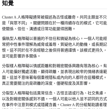
知覺
Cluster A 人格障礙通常被描述為古怪或離奇。共同主題並不只
是「與眾不同」。關鍵問題在於一種持續存在的模式，它可能
使關係、信任、溝通或日常功能變得困難。
偏執型人格障礙以普遍的不信任和猜疑為核心。一個人可能經
常把中性事件理解為威脅或羞辱，質疑他人的動機，或長期記
恨。這不同於在不良經驗之後保持普通謹慎。該模式更持久，
並可能影響許多關係。
分裂樣人格障礙以情感距離和對親密關係興趣有限為核心。有
人可能偏好獨處活動，顯得疏離，並表現出較窄的情緒表達範
圍。這並不意味著每個重視隱私或內向的人都符合這種模式。
真正需要關注的是疏離的深度、僵硬程度及其影響。
分裂型人格障礙包括異常信念、古怪言語或行為、社交焦慮，
以及對親密關係感到不適。一個人可能以他人並不認同的方式
在事件中注意到模式或隱藏含義。Cluster A 的分組幫助讀者理