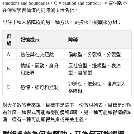
emotions and boundaries，C = caution and control」。這個版本
在保留學習價值的同時減少污名化。
記住十種人格障礙的另一種方法，是按核心挑戰來分組：
群
記憶提示
障礙
組
A
信任與社交距離
偏執型、分裂樣、分裂型
情緒、衝動、身分
反社會型、邊緣型、表演
B
和邊界
型、自戀型
迴避型、依賴型、強迫型人
C
恐懼、認可和控制
格障礙
對大多數讀者來說，目標不是背下一份教材列表。目標是理解
為什麼一種模式可能顯得防備和疏離，另一種可能顯得情緒洶
湧，還有一種可能顯得焦慮或完美主義。